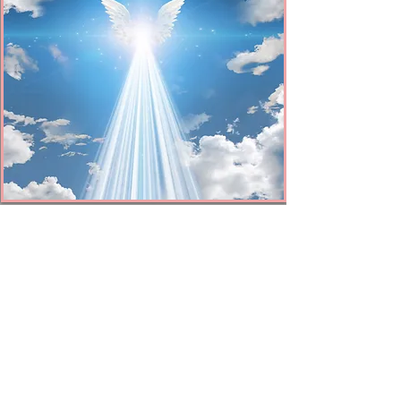
"Il est raisonnable de demander
comment l'esprit a jamais pu faire l'égo.
De fait, c'est la meilleure question que tu
puisses poser."
(Chapitre 4 : Les illusions de l'ego / II - L'ego
ou la fausse autonomie)