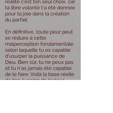
réalité c'est ton seul choix, car
ta libre volonté t'a été donnée
pour ta joie dans la création
du parfait.
En définitive, toute peur peut
se réduire à cette
malperception fondamentale
selon laquelle tu es capable
d'usurper la puissance de
Dieu. Bien sûr, tu ne peux pas
et tu n'as jamais été capable
de le faire. Voilà la base réelle
de ton évasion de la peur.
L'évasion est amenée par ton
acceptation de l'Expiation, qui
te permet de te rendre
compte que tes erreurs ne se
sont jamais réellement