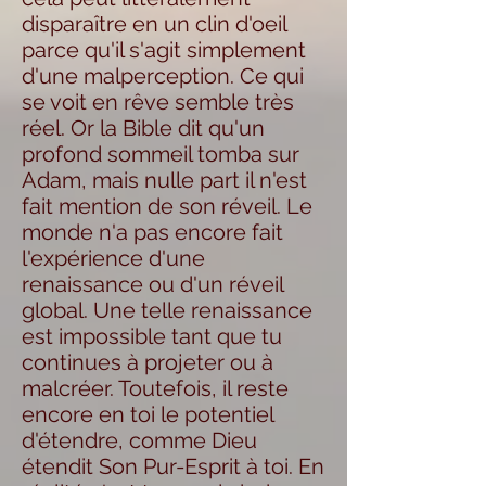
disparaître en un clin d'oeil
parce qu'il s'agit simplement
d'une malperception. Ce qui
se voit en rêve semble très
réel. Or la Bible dit qu'un
profond sommeil tomba sur
Adam, mais nulle part il n'est
fait mention de son réveil. Le
monde n'a pas encore fait
l'expérience d'une
renaissance ou d'un réveil
global. Une telle renaissance
est impossible tant que tu
continues à projeter ou à
malcréer. Toutefois, il reste
encore en toi le potentiel
d'étendre, comme Dieu
étendit Son Pur-Esprit à toi. En