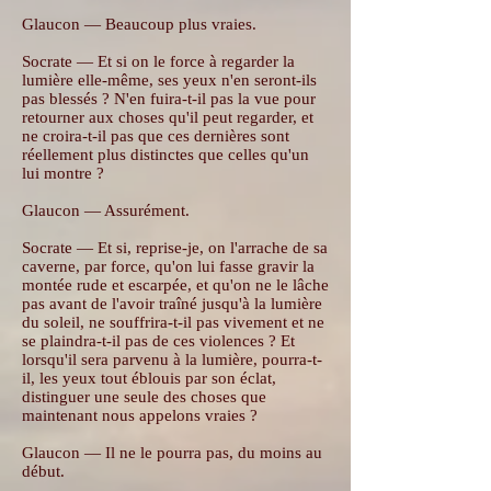
Glaucon — Beaucoup plus vraies.
Socrate — Et si on le force à regarder la
lumière elle-même, ses yeux n'en seront-ils
pas blessés ? N'en fuira-t-il pas la vue pour
retourner aux choses qu'il peut regarder, et
ne croira-t-il pas que ces dernières sont
réellement plus distinctes que celles qu'un
lui montre ?
Glaucon — Assurément.
Socrate — Et si, reprise-je, on l'arrache de sa
caverne, par force, qu'on lui fasse gravir la
montée rude et escarpée, et qu'on ne le lâche
pas avant de l'avoir traîné jusqu'à la lumière
du soleil, ne souffrira-t-il pas vivement et ne
se plaindra-t-il pas de ces violences ? Et
lorsqu'il sera parvenu à la lumière, pourra-t-
il, les yeux tout éblouis par son éclat,
distinguer une seule des choses que
maintenant nous appelons vraies ?
Glaucon — Il ne le pourra pas, du moins au
début.