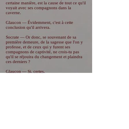
certaine manière, est la cause de tout ce qu'il
voyait avec ses compagnons dans la
caverne.
Glaucon — Évidemment, c'est à cette
conclusion qu'il arrivera.
Socrate — Or donc, se souvenant de sa
première demeure, de la sagesse que l'on y
professe, et de ceux qui y furent ses
compagnons de captivité, ne crois-tu pas
qu'il se réjouira du changement et plaindra
ces derniers ?
Glaucon — Si, certes.
Socrate — Et s'ils se décernaient alors entre
eux honneurs et louanges, s'ils avaient des
récompenses pour celui qui saisissait de
l'oeil le plus vif le passage des ombres, qui
se rappelait le mieux celles qui avaient
coutume de venir les premières ou les
dernières, ou de marcher ensemble, et qui
par là était le plus habile à deviner leur
apparition, penses-tu que notre homme fût
jaloux de ces distinctions, et qu'il portât