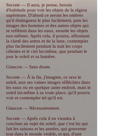
Socrate — Il aura, je pense, besoin
d'habitude pour voir les objets de la région
supérieure. D'abord ce seront les ombres
qu'il distinguera le plus facilement, puis les
images des hommes et des autres objets qui
se reflètent dans les eaux, ensuite les objets
eux-mêmes. Après cela, il pourra, affrontant
la clarté des astres et de la lune, contempler
plus facilement pendant la nuit les corps
célestes et le ciel lui-même, que pendant le
jour le soleil et sa lumière.
Glaucon — Sans doute.
Socrate — À la fin, j'imagine, ce sera le
soleil, non ses vaines images réfléchies dans
les eaux ou en quelque autre endroit, mais le
soleil lui-même à sa vraie place, qu'il pourra
voir et contempler tel qu'il est.
Glaucon — Nécessairement.
Socrate — Après cela il en viendra à
conclure au sujet du soleil, que c'est lui qui
fait les saisons et les années, qui gouverne
tout dans le monde visible, et qui, d'une