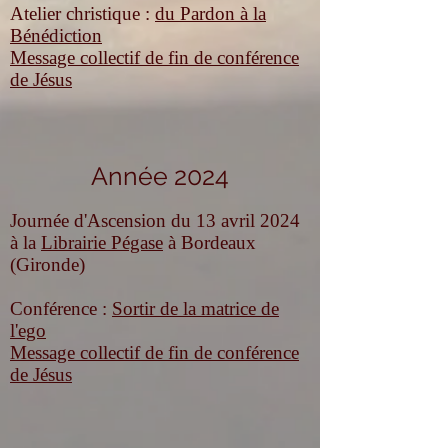
Atelier christique :
du Pardon à la
Bénédiction
Message collectif de fin de conférence
de Jésus
Année 2024
Journée d'Ascension du 13 avril 2024
à la
Librairie Pégase
à Bordeaux
(Gironde)
Conférence :
Sortir de la matrice de
l'ego
Message collectif de fin de conférence
de Jésus