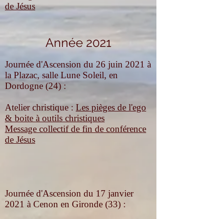
de Jésus
Année 2021
Journée d'Ascension du 26 juin 2021 à
la Plazac, salle Lune Soleil, en
Dordogne (24) :
Atelier christique :
Les pièges de l'ego
& boite à outils christiques
Message collectif de fin de conférence
de Jésus
Journée d'Ascension du 17 janvier
2021 à Cenon en Gironde (33) :