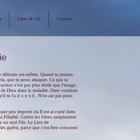
a
Liens & Cie
Contact
ie
 se détruire soi-même. Quand tu penses
cela, que tu peux attaquer. Ce que tu
truction n'est pas plus réelle que l'image,
ls de Dieu dans la maladie. Dieu voudrait
il te l'a d o n n é . N'en aie pas peur,
 que peu importe où Il est accepté dans
la Filialité. Guéris tes frères simplement
a un seul Fils. Le Lien de
les guérir, parce que c'est être conscient