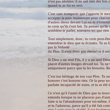
n'est pas idolâtre; il ne sait rien des lois
quand tu as foi en moi.
C'est sans tromperie que j'apporte le me
accepter la paix maintenant pour chacun, 
d'autres dieux devant Lui ou tu n'entendra
tu crois qu'ils t'ont fait. Tu penses qu'i
semblent te parler, souviens-toi que rien
Tout simplement, donc, tu crois peut-être
entendras le dieu que tu écoutes. Tu as fai
pas la Volonté
du Père. Il n'est donc pas éternel et il ser
Si Dieu a un seul Fils, il y a un seul Die
placer d'autres images devant toi. Tu ne
uniquement parce que tu les honores. Rend
C'est ton héritage de ton vrai Père. Tu ne 
honorer c'est honorer rien. Or la peur no
parfaite incapacité de nuire, et tu as été
Ce n'est qu'à l'autel de Dieu que tu trouve
entendu lorsque tu ne placeras pas d'autr
faire si tu l'abandonnes pour toi-même. Ca
et tu l'adoreras, parce qu'il a été fait c
rien à voir avec la réalité, il est égalemen