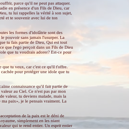
uffrir, parce qu'il ne peut pas attaquer.
adie en présence d'un Fils de Dieu, car
u, tu lui rappelles la vérité à son sujet,
eté et te souvenir avec lui de ton
utes les formes d'idolâtrie sont des
 le pouvoir sans jamais l'usurper. La
ue tu fais partie de Dieu, Qui est tout
 ce que l'ego perçoit dans un Fils de Dieu
idole que tu voudrais adorer? Est-ce pour
ue tu veux, car c'est ce qu'il t'offre.
nir cachée pour protéger une idole que tu
alme connaissance qu'il fait partie de
a valeur au Ciel. Ce n'est pas par mon
 de valeur, tu deviens malade, mais la
e ma paix», je le pensais vraiment. La
acceptation de la paix est le déni de
le Royaume, simplement en les niant
aleur qui te rend entier. Un esprit entier