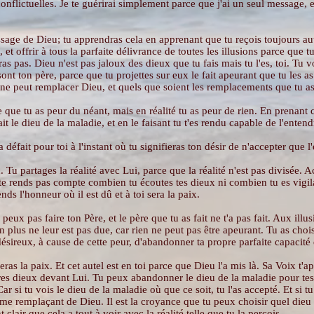
 conflictuelles. Je te guérirai simplement parce que j'ai un seul message, et 
ssage de Dieu; tu apprendras cela en apprenant que tu reçois toujours au
et offrir à tous la parfaite délivrance de toutes les illusions parce que 
s pas. Dieu n'est pas jaloux des dieux que tu fais mais tu l'es, toi. Tu v
ls sont ton père, parce que tu projettes sur eux le fait apeurant que tu les 
 ne peut remplacer Dieu, et quels que soient les remplacements que tu as t
 que tu as peur du néant, mais en réalité tu as peur de rien. En prenant 
t le dieu de la maladie, et en le faisant tu t'es rendu capable de l'entendr
a défait pour toi à l'instant où tu signifieras ton désir de n'accepter que l'
u. Tu partages la réalité avec Lui, parce que la réalité n'est pas divisée. 
 te rends pas compte combien tu écoutes tes dieux ni combien tu es vigila
s l'honneur où il est dû et à toi sera la paix.
peux pas faire ton Père, et le père que tu as fait ne t'a pas fait. Aux illu
n plus ne leur est pas due, car rien ne peut pas être apeurant. Tu as choi
 désireux, à cause de cette peur, d'abandonner ta propre parfaite capacité 
ras la paix. Et cet autel est en toi parce que Dieu l'a mis là. Sa Voix t'ap
es dieux devant Lui. Tu peux abandonner le dieu de la maladie pour tes fr
r si tu vois le dieu de la maladie où que ce soit, tu l'as accepté. Et si tu
omme remplaçant de Dieu. Il est la croyance que tu peux choisir quel dieu es
t clair que cela a tout à voir avec la réalité telle que tu la perçois.