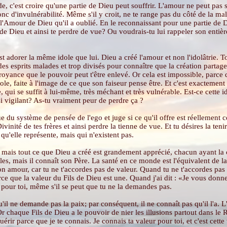
e, c'est croire qu'une partie de Dieu peut souffrir. L'amour ne peut pas so
 d'invulnérabilité. Même s'il y croit, ne te range pas du côté de la mal
l'Amour de Dieu qu'il a oublié. En le reconnaissant pour une partie de Die
 de Dieu et ainsi te perdre de vue? Ou voudrais-tu lui rappeler son entièr
st adorer la même idole que lui. Dieu a créé l'amour et non l'idolâtrie. To
des esprits malades et trop divisés pour connaître que la création partage
croyance que le pouvoir peut t'être enlevé. Or cela est impossible, parce q
le, faite à l'image de ce que son faiseur pense être. Et c'est exactement
, qui se suffit à lui-même, très méchant et très vulnérable. Est-ce cette 
i vigilant? As-tu vraiment peur de perdre ça ?
u système de pensée de l'ego et juge si ce qu'il offre est réellement ce q
Divinité de tes frères et ainsi perdre la tienne de vue. Et tu désires la te
u'elle représente, mais qui n'existent pas.
, mais tout ce que Dieu a créé est grandement apprécié, chacun ayant la c
les, mais il connaît son Père. La santé en ce monde est l'équivalent de l
on amour, car tu ne t'accordes pas de valeur. Quand tu ne t'accordes pas
arce que la valeur du Fils de Dieu est une. Quand j'ai dit : «Je vous donn
t pour toi, même s'il se peut que tu ne la demandes pas.
'il ne demande pas la paix; par conséquent, il ne connaît pas qu'il l'a. L'
n. Or chaque Fils de Dieu a le pouvoir de nier les illusions partout dans 
ir parce que je te connais. Je connais ta valeur pour toi, et c'est cette v