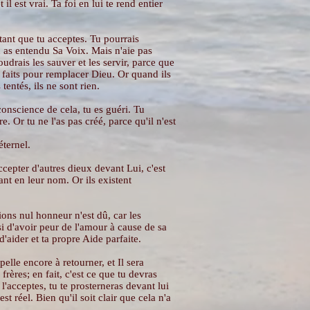
il est vrai. Ta foi en lui te rend entier
tant que tu acceptes. Tu pourrais
tu as entendu Sa Voix. Mais n'aie pas
oudrais les sauver et les servir, parce que
as faits pour remplacer Dieu. Or quand ils
entés, ils ne sont rien.
conscience de cela, tu es guéri. Tu
e. Or tu ne l'as pas créé, parce qu'il n'est
éternel.
Accepter d'autres dieux devant Lui, c'est
nt en leur nom. Or ils existent
sions nul honneur n'est dû, car les
si d'avoir peur de l'amour à cause de sa
d'aider et ta propre Aide parfaite.
pelle encore à retourner, et Il sera
ères; en fait, c'est ce que tu devras
 l'acceptes, tu te prosterneras devant lui
t réel. Bien qu'il soit clair que cela n'a