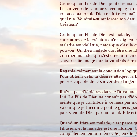
Croire qu'un Fils de Dieu peut être malad
Le souvenir de l'amour s'accompagne donc
ton acceptation de Dieu en lui reconnaît 
qu'il nie. Voudrais-tu renforcer son déni
Créateur?
Croire qu'un Fils de Dieu est malade, c'e
caricatures de la création qu'enseignent 
maladie est idolâtrie, parce que c'est la 
pouvoir. Un dieu malade doit être une ido
: un dieu malade, qui s'est créé lui-même
sauver cette image que tu voudrais être s
Regarde calmement la conclusion logique d
Pour obtenir cela, tu désires attaquer la 
penses capable de te sauver des dangers q
Il n'y a pas d'idolâtres dans le Royaume
Lui. Le Fils de Dieu ne connaît pas d'ido
mérite que je contribue à toi mais par m
valeur que je t'accorde peut te guérir, p
paix vient de Dieu par moi à toi. Elle es
Quand un frère est malade, c'est parce qu
l'illusion, et la maladie est une illusio
complètement en lui-même. Je peux te guér