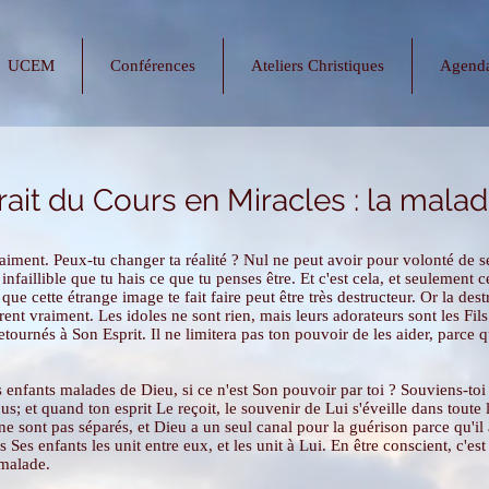
UCEM
Conférences
Ateliers Christiques
Agend
rait du Cours en Miracles : la malad
raiment. Peux-tu changer ta réalité ? Nul ne peut avoir pour volonté de
 infaillible que tu hais ce que tu penses être. Et c'est cela, et seulement 
 que cette étrange image te fait faire peut être très destructeur. Or la des
ent vraiment. Les idoles ne sont rien, mais leurs adorateurs sont les Fi
etournés à Son Esprit. Il ne limitera pas ton pouvoir de les aider, parce qu'
s enfants malades de Dieu, si ce n'est Son pouvoir par toi ? Souviens-toi
tous; et quand ton esprit Le reçoit, le souvenir de Lui s'éveille dans toute 
e sont pas séparés, et Dieu a un seul canal pour la guérison parce qu'il 
es enfants les unit entre eux, et les unit à Lui. En être conscient, c'est 
 malade.