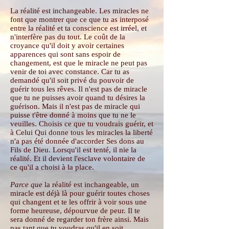
La réalité est inchangeable. Les miracles ne
font que montrer que ce que tu as interposé
entre la réalité et ta conscience est irréel, et
n'interfère pas du tout. Le coût de la
croyance qu'il doit y avoir certaines
apparences qui sont sans espoir de
changement, est que le miracle ne peut pas
venir de toi avec constance. Car tu as
demandé qu'il soit privé du pouvoir de
guérir tous les rêves. Il n'est pas de miracle
que tu ne puisses avoir quand tu désires la
guérison. Mais il n'est pas de miracle qui
puisse t'être donné à moins que tu ne le
veuilles. Choisis ce que tu voudrais guérir, et
à Celui Qui donne tous les miracles la liberté
n'a pas été donnée d'accorder Ses dons au
Fils de Dieu. Lorsqu'il est tenté, il nie la
réalité. Et il devient l'esclave volontaire de
ce qu'il a choisi à la place.
Parce que
la réalité est inchangeable, un
miracle est déjà là pour guérir toutes choses
qui changent et te les offrir à voir sous une
forme heureuse, dépourvue de peur. Il te
sera donné de regarder ton frère ainsi. Mais
pas tant que tu voudras qu'il en soit