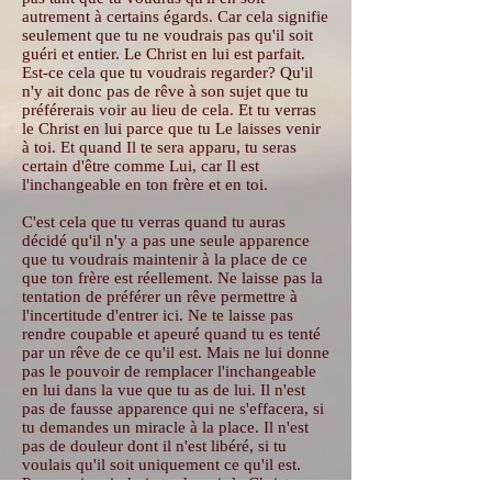
autrement à certains égards. Car cela signifie
seulement que tu ne voudrais pas qu'il soit
guéri et entier. Le Christ en lui est parfait.
Est-ce cela que tu voudrais regarder? Qu'il
n'y ait donc pas de rêve à son sujet que tu
préférerais voir au lieu de cela. Et tu verras
le Christ en lui parce que tu Le laisses venir
à toi. Et quand Il te sera apparu, tu seras
certain d'être comme Lui, car Il est
l'inchangeable en ton frère et en toi.
C'est cela que tu verras quand tu auras
décidé qu'il n'y a pas une seule apparence
que tu voudrais maintenir à la place de ce
que ton frère est réellement. Ne laisse pas la
tentation de préférer un rêve permettre à
l'incertitude d'entrer ici. Ne te laisse pas
rendre coupable et apeuré quand tu es tenté
par un rêve de ce qu'il est. Mais ne lui donne
pas le pouvoir de remplacer l'inchangeable
en lui dans la vue que tu as de lui. Il n'est
pas de fausse apparence qui ne s'effacera, si
tu demandes un miracle à la place. Il n'est
pas de douleur dont il n'est libéré, si tu
voulais qu'il soit uniquement ce qu'il est.
Pourquoi craindrais-tu de voir le Christ en